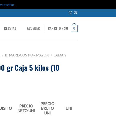
escartar
R
RECETAS
ACCEDER
CARRITO /
$
0
0
R
/
B. MARISCOS POR MAYOR
/
JAIBA Y
0 gr Caja 5 kilos (10
PRECIO
PRECIO
UISITO
BRUTO
UNI
NETO UNI
UNI