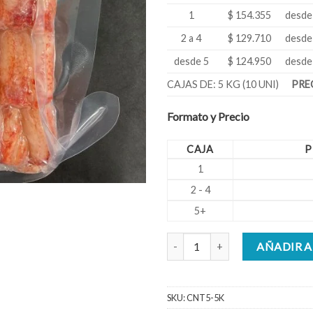
1
$ 154.355
desde 
2 a 4
$ 129.710
desde 
desde 5
$ 124.950
desde 
CAJAS DE: 5 KG (10 UNI)
PREC
Formato y Precio
CAJA
P
1
2 - 4
5+
Centollón Carne 500 gr Caja 5 kil
AÑADIR A
SKU:
CNT5-5K