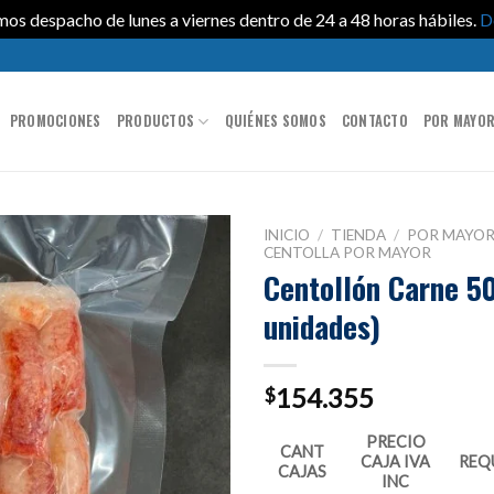
os despacho de lunes a viernes dentro de 24 a 48 horas hábiles.
D
PROMOCIONES
PRODUCTOS
QUIÉNES SOMOS
CONTACTO
POR MAYO
INICIO
/
TIENDA
/
POR MAYO
CENTOLLA POR MAYOR
Centollón Carne 50
unidades)
154.355
$
PRECIO
CANT
CAJA IVA
REQ
CAJAS
INC