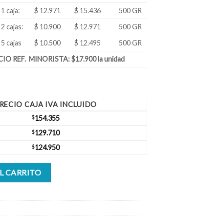
1 caja:
$ 12.971
$ 15.436
500 GR
2 cajas:
$ 10.900
$ 12.971
500 GR
5 cajas
$ 10.500
$ 12.495
500 GR
IO REF. MINORISTA: $17.900 la unidad
RECIO CAJA IVA INCLUIDO
$
154.355
$
129.710
$
124.950
os (10 unidades) cantidad
L CARRITO