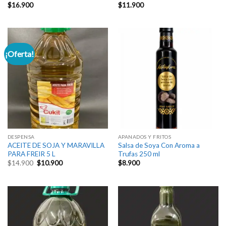
$
16.900
$
11.900
¡Oferta!
DESPENSA
APANADOS Y FRITOS
ACEITE DE SOJA Y MARAVILLA
Salsa de Soya Con Aroma a
PARA FREIR 5 L
Trufas 250 ml
El
El
$
14.900
$
10.900
$
8.900
precio
precio
original
actual
era:
es:
$14.900.
$10.900.