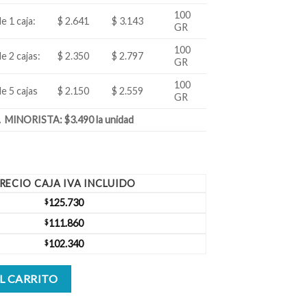
100
e 1 caja:
$ 2.641
$ 3.143
GR
100
e 2 cajas:
$ 2.350
$ 2.797
GR
100
e 5 cajas
$ 2.150
$ 2.559
GR
 MINORISTA: $3.490 la unidad
RECIO CAJA IVA INCLUIDO
$
125.730
$
111.860
$
102.340
o 100 gr Caja 40 unidades cantidad
L CARRITO