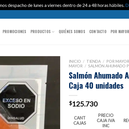
os despacho de lunes a viernes dentro de 24 a 48 horas hábiles.
D
PROMOCIONES
PRODUCTOS
QUIÉNES SOMOS
CONTACTO
POR MAYO
INICIO
/
TIENDA
/
POR MAYO
MAYOR
/
SALMÓN AHUMADO 
Salmón Ahumado Al
Caja 40 unidades
125.730
$
PRECIO
CANT
CAJA IVA
RE
CAJAS
INC