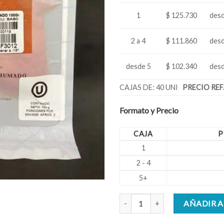
1
$ 125.730
desd
2 a 4
$ 111.860
desd
desde 5
$ 102.340
desd
CAJAS DE: 40 UNI
PRECIO REF.
Formato y Precio
CAJA
P
1
2 - 4
5+
Salmón Ahumado Al Frío Carpacci
AÑADIR A