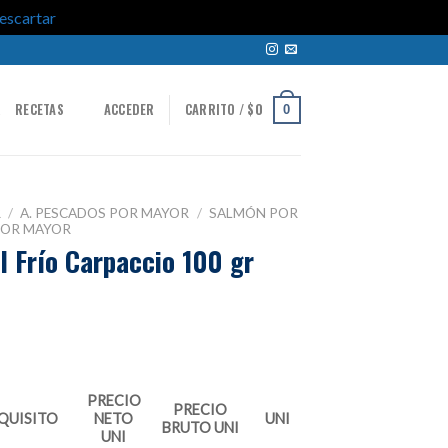
escartar
R
RECETAS
ACCEDER
CARRITO /
$
0
0
R
/
A. PESCADOS POR MAYOR
/
SALMÓN POR
POR MAYOR
 Frío Carpaccio 100 gr
PRECIO
PRECIO
QUISITO
NETO
UNI
BRUTO UNI
UNI