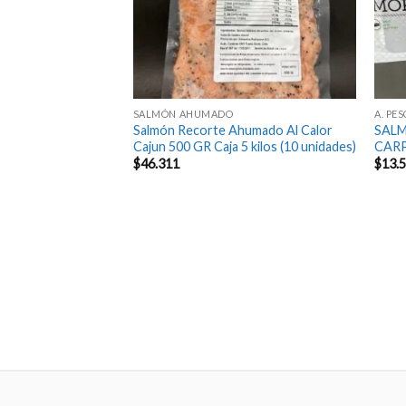
SALMÓN AHUMADO
A. PE
 En Conserva 190 gr
Salmón Recorte Ahumado Al Calor
SAL
Cajun 500 GR Caja 5 kilos (10 unidades)
CARP
$
46.311
$
13.